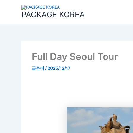
콘
텐
PACKAGE KOREA
츠
로
건
너
뛰
기
Full Day Seoul Tour
글쓴이
/
2025/12/17