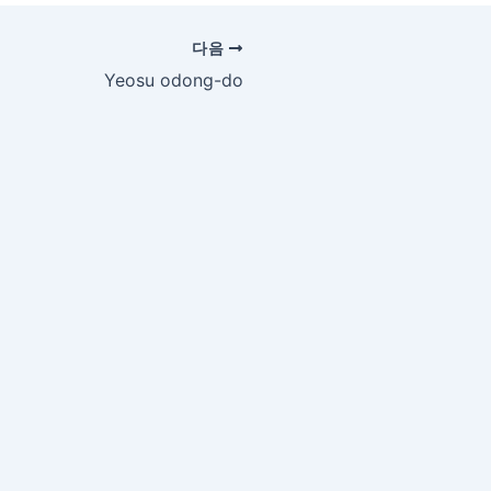
다음
Yeosu odong-do