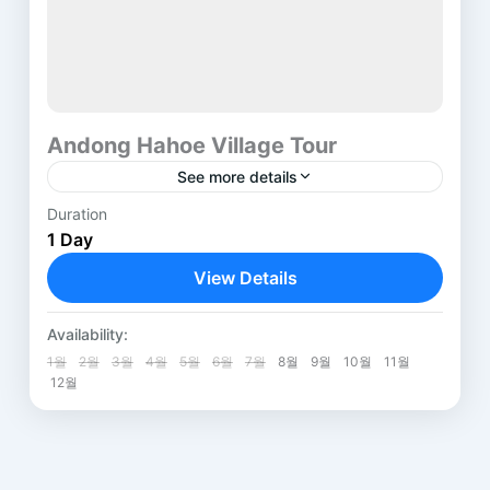
Complex(Cheonmachong Tomb)
9, Gyerim-ro, Gyeongju-si,
Gyeongsangbuk-do
경상북도 경주시 계림로 9
Andong Hahoe Village Tour
See more details
Duration
Time :
07:00 ~ 21:30
1 Day
Price :
View Details
Please contact us.
Address :
Andong
,
Gyeongsang
Andong Maskdance Festival
Availability:
1 Person
Hahoe-ri, Pungcheon-myeon, Andong-si,
1월
2월
3월
4월
5월
6월
7월
8월
9월
10월
11월
12월
Gyeongsangbuk-do
경상북도 안동시 풍천면 하회리