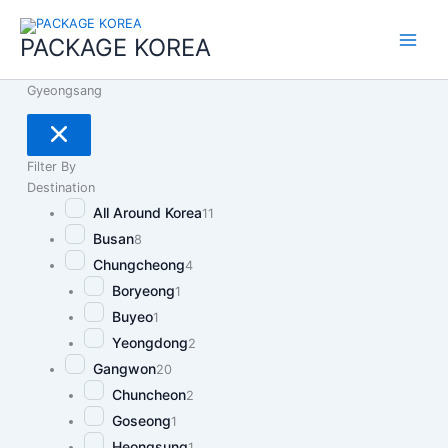
콘
Main
텐
PACKAGE KOREA
Menu
츠
로
Gyeongsang
건
너
뛰
기
Filter By
Destination
All Around Korea
11
Busan
8
Chungcheong
4
Boryeong
1
Buyeo
1
Yeongdong
2
Gangwon
20
Chuncheon
2
Goseong
1
Heongsung
1