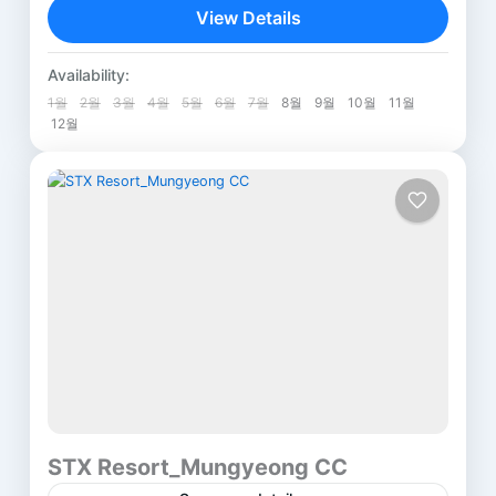
View Details
Please contact us.
Address :
205-1, Gyesan-ri, Yeongdong-eup,
Andong
,
Gyeongsang
Yeongdong-gun, Chungcheongbuk-do
Availability:
1 Person
충청북도 영동군 영동읍 계산로 87
1월
2월
3월
4월
5월
6월
7월
8월
9월
10월
11월
12월
STX Resort_Mungyeong CC