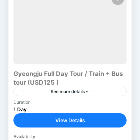
Gyeongju Full Day Tour / Train + Bus
tour (USD125 )
See more details
Duration
Time :
07:30 ~ 19:40 (Monday ~ Friday)
1 Day
Price :
View Details
Please contact us.
Address :
Gyeongju
,
Gyeongsang
Bulguksa Buddihist Temple
Availability: