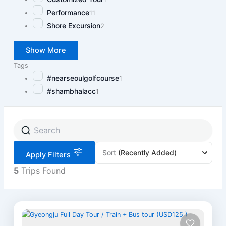
Performance
11
Shore Excursion
2
Show More
Tags
#nearseoulgolfcourse
1
#shambhalacc
1
Sort
(Recently Added)
Apply Filters
5
Trips Found