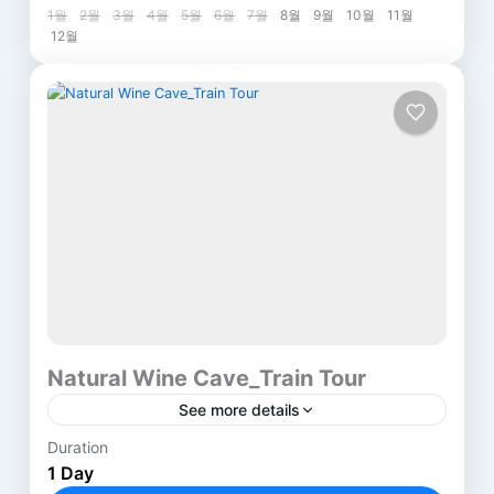
1 Person
385, Bulguk-ro, Gyeongju-si, GPlease
1월
2월
3월
4월
5월
6월
7월
8월
9월
10월
11월
12월
contact usyeongsangbuk-do
경상북도 경주시 불국로 385
Cheomseongdae Observatory
839-1, Inwang-dong, Gyeongju-si,
Gyeongsangbuk-do
경상북도 경주시 인왕동 839-1
Daereungwon Tomb
Complex(Cheonmachong Tomb)
9, Gyerim-ro, Gyeongju-si,
Gyeongsangbuk-do
경상북도 경주시 계림로 9
Natural Wine Cave_Train Tour
See more details
Duration
Time :
07:30 ~ 21:30
1 Day
Price :