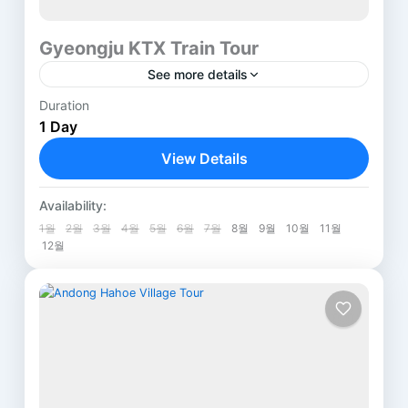
Gyeongju KTX Train Tour
See more details
Duration
Time :
08:22 ~ Next Day 21:19
1 Day
Price :
View Details
Please contact us.
Address :
Gyeongju
,
Gyeongsang
Bulguksa Buddihist Temple
Availability:
1 Person
385, Bulguk-ro, Gyeongju-si,
1월
2월
3월
4월
5월
6월
7월
8월
9월
10월
11월
12월
Gyeongsangbuk-do
경상북도 경주시 불국로 385
Cheomseongdae Observatory
839-1, Inwang-dong, Gyeongju-si,
Gyeongsangbuk-do
경상북도 경주시 인왕동 839-1
Daereungwon Tomb