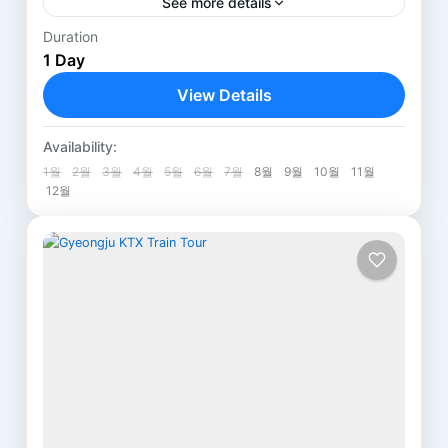
See more details
Duration
Price :
Please contact us.
1 Day
Address :
View Details
251-1 Naeseo-ri, Mungyeong-shi,
Gyeongsangbuk-do, Korea
Gyeongsang
,
Mungyung
Check in :
14:00
Check Out :
11:00
Availability:
1 Person
☜ See the Photos by
1월
2월
3월
4월
5월
6월
7월
8월
9월
10월
11월
12월
clicking '>' button!