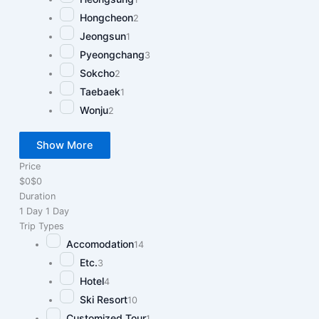
Hongcheon
2
Jeongsun
1
Pyeongchang
3
Sokcho
2
Taebaek
1
Wonju
2
Show More
Price
$0
$0
Duration
1 Day
1 Day
Trip Types
Accomodation
14
Etc.
3
Hotel
4
Ski Resort
10
Customized Tour
1