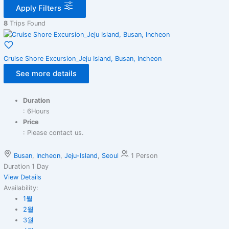
Apply Filters
8
Trips Found
Cruise Shore Excursion_Jeju Island, Busan, Incheon
See more details
Duration
: 6Hours
Price
: Please contact us.
Busan
,
Incheon
,
Jeju-Island
,
Seoul
1 Person
Duration
1 Day
View Details
Availability:
1월
2월
3월