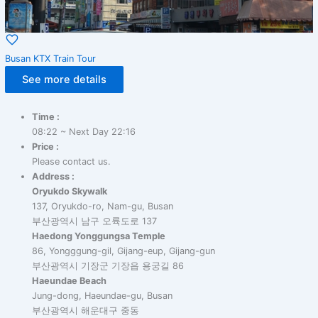
Busan KTX Train Tour
See more details
Time :
08:22 ~ Next Day 22:16
Price :
Please contact us.
Address :
Oryukdo Skywalk
137, Oryukdo-ro, Nam-gu, Busan
부산광역시 남구 오륙도로 137
Haedong Yonggungsa Temple
86, Yongggung-gil, Gijang-eup, Gijang-gun
부산광역시 기장군 기장읍 용궁길 86
Haeundae Beach
Jung-dong, Haeundae-gu, Busan
부산광역시 해운대구 중동