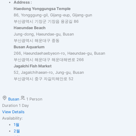
Address :
Haedong Yonggungsa Temple
86, Yongggung-gil, Gijang-eup, Gijang-gun
부산광역시 기장군 기장읍 용궁길 86
Haeundae Beach
Jung-dong, Haeundae-gu, Busan
부산광역시 해운대구 중동
Busan Aquarium
266, Haeundaehaebyeon-ro, Haeundae-gu, Busan
부산광역시 해운대구 해운대해변로 266
Jagalchi Fish Market
52, Jagalchihaean-ro, Jung-gu, Busan
부산광역시 중구 자갈치해안로 52
Busan
1 Person
Duration
1 Day
View Details
Availability:
1월
2월