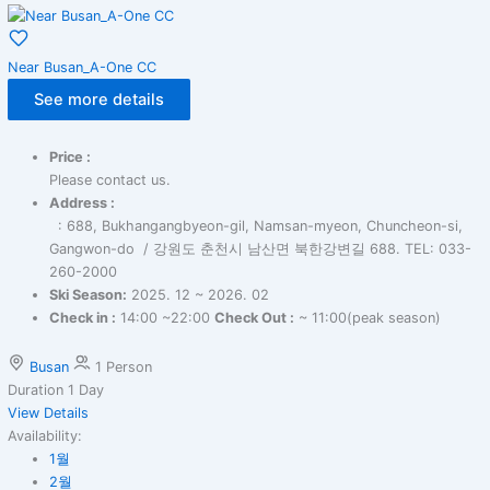
Near Busan_A-One CC
See more details
Price :
Please contact us.
Address :
: 688, Bukhangangbyeon-gil, Namsan-myeon, Chuncheon-si,
Gangwon-do / 강원도 춘천시 남산면 북한강변길 688. TEL: 033-
260-2000
Ski Season:
2025. 12 ~ 2026. 02
Check in :
14:00 ~22:00
Check Out :
~ 11:00(peak season)
Busan
1 Person
Duration
1 Day
View Details
Availability:
1월
2월