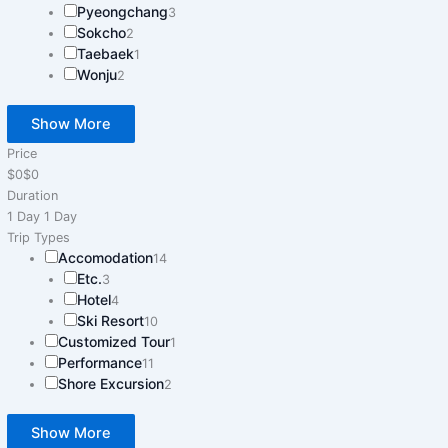
Pyeongchang
3
Sokcho
2
Taebaek
1
Wonju
2
Show More
Price
$0
$0
Duration
1 Day
1 Day
Trip Types
Accomodation
14
Etc.
3
Hotel
4
Ski Resort
10
Customized Tour
1
Performance
11
Shore Excursion
2
Show More