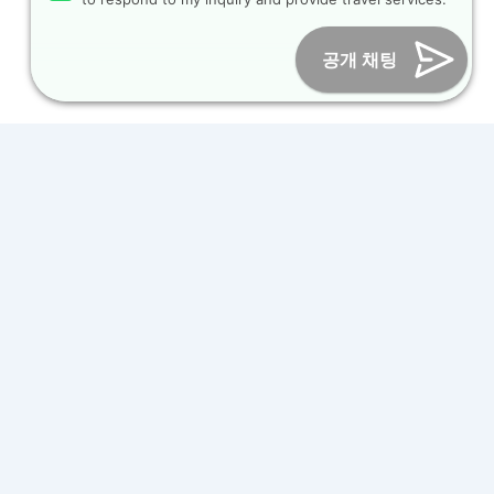
Online Marketing Business Number : 2013-서울종로-0706
Tel :
+82-31-967-7818
/
Fax : +82-31-967-7819
/ Email :
공개 채팅
inform@packagekorea.com
Accommodation Reservation
Customer Name (required)
Your Email (required)
Phone (required)