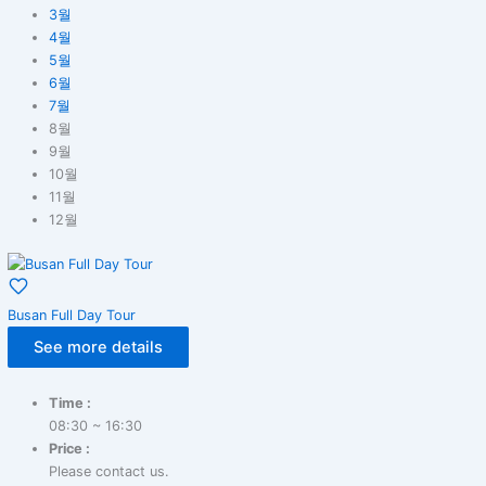
3월
4월
5월
6월
7월
8월
9월
10월
11월
12월
Busan Full Day Tour
See more details
Time :
08:30 ~ 16:30
Price :
Please contact us.