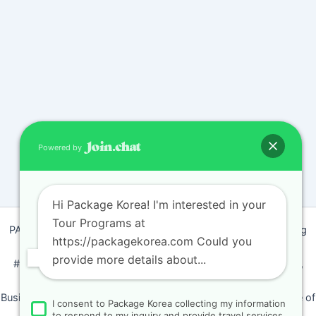
Powered by
Hi Package Korea! I'm interested in your
Tour Programs at
PACKAGEKOREA Travel © 2011 / Representative : Shim Jeong
https://packagekorea.com Could you
Ran
provide more details about...
#205, Siyeong-Shopping, 20, Goyang-daero, Deokyang-gu,
Goyang-si, Gyeonggi-do, Korea (10468)
Business Number: 224 09 85194 / Tourism Business Certificate of
I consent to Package Korea collecting my information
Registration Number : 2018-000009
to respond to my inquiry and provide travel services.