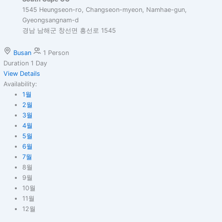
1545 Heungseon-ro, Changseon-myeon, Namhae-gun,
Gyeongsangnam-d
경남 남해군 창선면 흥선로 1545
Busan
1 Person
Duration
1 Day
View Details
Availability:
1월
2월
3월
4월
5월
6월
7월
8월
9월
10월
11월
12월