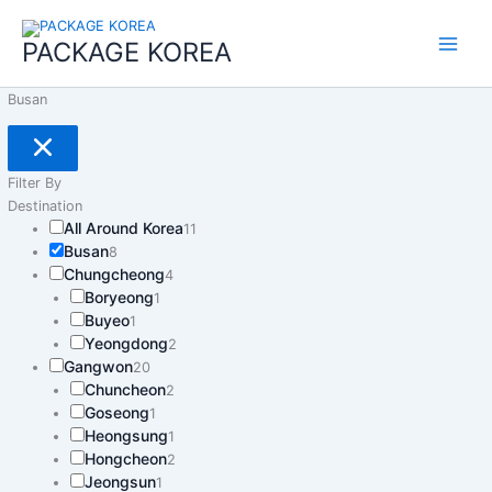
콘
Main
텐
PACKAGE KOREA
Menu
츠
로
Busan
건
너
뛰
기
Filter By
Destination
All Around Korea
11
Busan
8
Chungcheong
4
Boryeong
1
Buyeo
1
Yeongdong
2
Gangwon
20
Chuncheon
2
Goseong
1
Heongsung
1
Hongcheon
2
Jeongsun
1