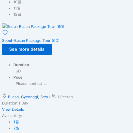
10월
11월
12월
Seoul+Busan Package Tour (6D)
See more details
Duration
: 6D
Price
: Please contact us.
Busan
,
Gyeonggi
,
Seoul
1 Person
Duration
1 Day
View Details
Availability:
1월
2월