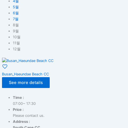
4월
5월
6월
7월
8월
9월
10월
11월
12월
Busan_Haeundae Beach CC
See more details
Time :
07:00~ 17:30
Price :
Please contact us.
Address :
South Cape CC