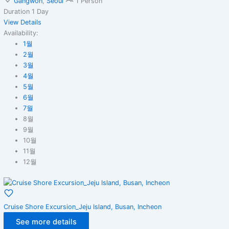
Gangwon
,
Seoul
1 Person
Duration
1 Day
View Details
Availability:
1월
2월
3월
4월
5월
6월
7월
8월
9월
10월
11월
12월
Cruise Shore Excursion_Jeju Island, Busan, Incheon
See more details