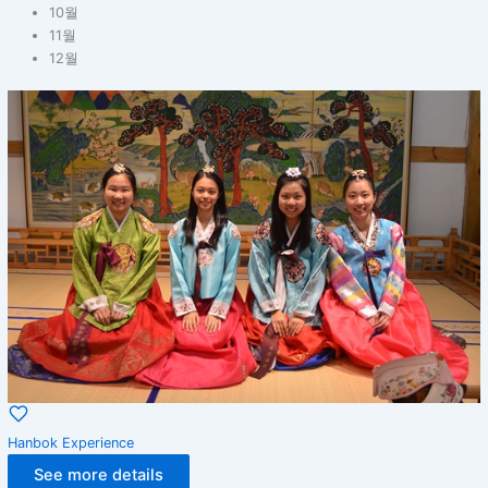
10월
11월
12월
Hanbok Experience
See more details