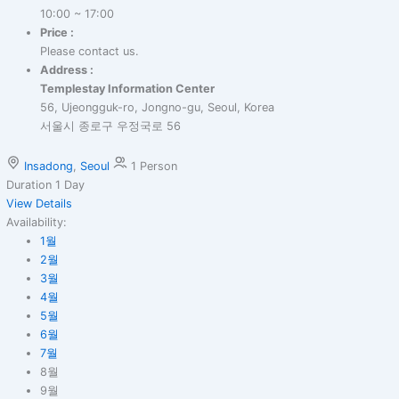
10:00 ~ 17:00
Price :
Please contact us.
Address :
Templestay Information Center
56, Ujeongguk-ro, Jongno-gu, Seoul, Korea
서울시 종로구 우정국로 56
Insadong
,
Seoul
1 Person
Duration
1 Day
View Details
Availability:
1월
2월
3월
4월
5월
6월
7월
8월
9월