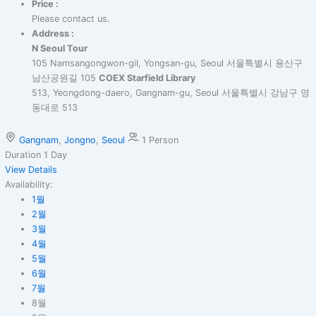
Price :
Please contact us.
Address :
N Seoul Tour
105 Namsangongwon-gil, Yongsan-gu, Seoul 서울특별시 용산구
남산공원길 105
COEX Starfield Library
513, Yeongdong-daero, Gangnam-gu, Seoul 서울특별시 강남구 영
동대로 513
Gangnam
,
Jongno
,
Seoul
1 Person
Duration
1 Day
View Details
Availability:
1월
2월
3월
4월
5월
6월
7월
8월