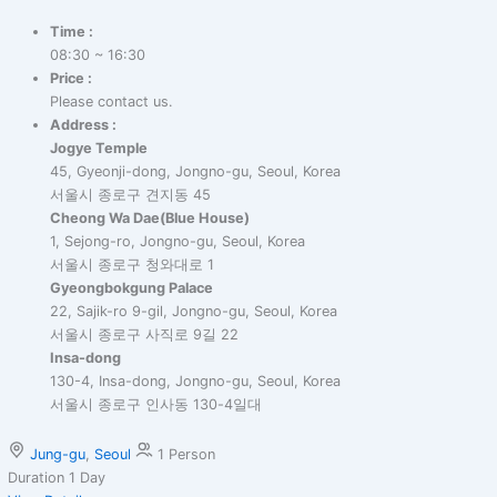
Time :
08:30 ~ 16:30
Price :
Please contact us.
Address :
Jogye Temple
45, Gyeonji-dong, Jongno-gu, Seoul, Korea
서울시 종로구 견지동 45
Cheong Wa Dae(Blue House)
1, Sejong-ro, Jongno-gu, Seoul, Korea
서울시 종로구 청와대로 1
Gyeongbokgung Palace
22, Sajik-ro 9-gil, Jongno-gu, Seoul, Korea
서울시 종로구 사직로 9길 22
Insa-dong
130-4, Insa-dong, Jongno-gu, Seoul, Korea
서울시 종로구 인사동 130-4일대
Jung-gu
,
Seoul
1 Person
Duration
1 Day