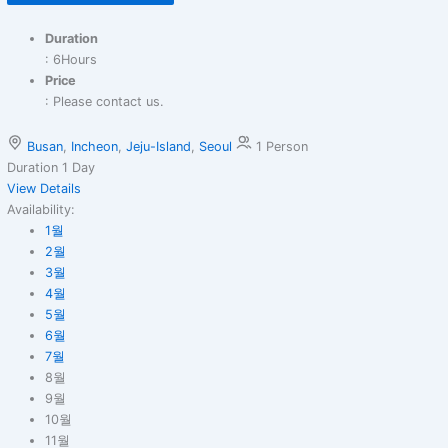
Duration
: 6Hours
Price
: Please contact us.
Busan
,
Incheon
,
Jeju-Island
,
Seoul
1 Person
Duration
1 Day
View Details
Availability:
1월
2월
3월
4월
5월
6월
7월
8월
9월
10월
11월