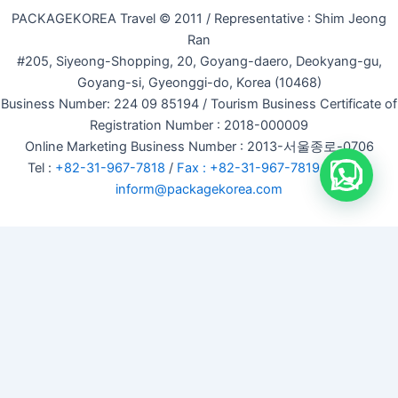
PACKAGEKOREA Travel © 2011 / Representative : Shim Jeong
Ran
#205, Siyeong-Shopping, 20, Goyang-daero, Deokyang-gu,
Goyang-si, Gyeonggi-do, Korea (10468)
Business Number: 224 09 85194 / Tourism Business Certificate of
Registration Number : 2018-000009
Online Marketing Business Number : 2013-서울종로-0706
Tel :
+82-31-967-7818
/
Fax : +82-31-967-7819
/ Email :
inform@packagekorea.com
Accommodation Reservation
Customer Name (required)
Your Email (required)