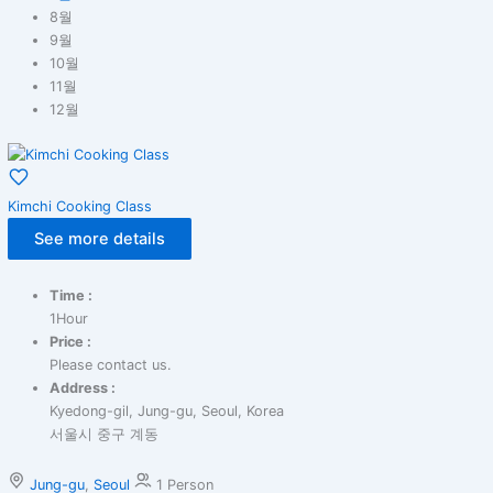
8월
9월
10월
11월
12월
Kimchi Cooking Class
See more details
Time :
1Hour
Price :
Please contact us.
Address :
Kyedong-gil, Jung-gu, Seoul, Korea
서울시 중구 계동
Jung-gu
,
Seoul
1 Person