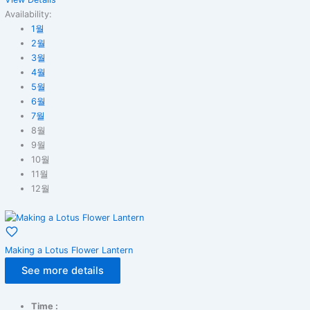
Availability:
1월
2월
3월
4월
5월
6월
7월
8월
9월
10월
11월
12월
Making a Lotus Flower Lantern
See more details
Time :