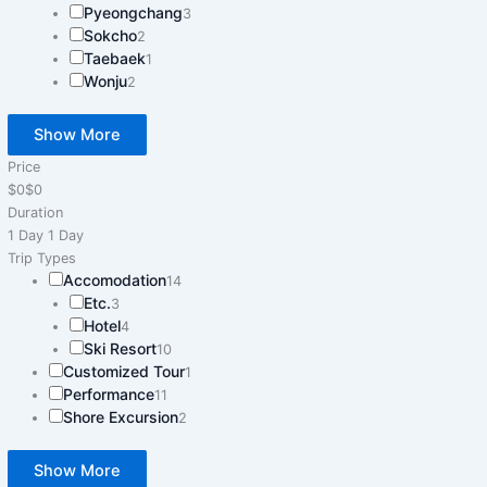
Pyeongchang
3
Sokcho
2
Taebaek
1
Wonju
2
Show More
Price
$0
$0
Duration
1 Day
1 Day
Trip Types
Accomodation
14
Etc.
3
Hotel
4
Ski Resort
10
Customized Tour
1
Performance
11
Shore Excursion
2
Show More