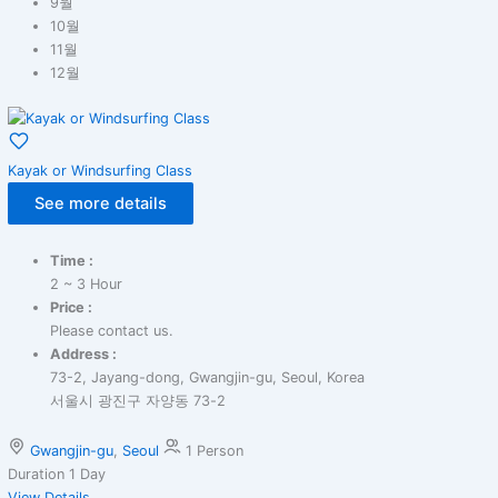
9월
10월
11월
12월
Kayak or Windsurfing Class
See more details
Time :
2 ~ 3 Hour
Price :
Please contact us.
Address :
73-2, Jayang-dong, Gwangjin-gu, Seoul, Korea
서울시 광진구 자양동 73-2
Gwangjin-gu
,
Seoul
1 Person
Duration
1 Day
View Details