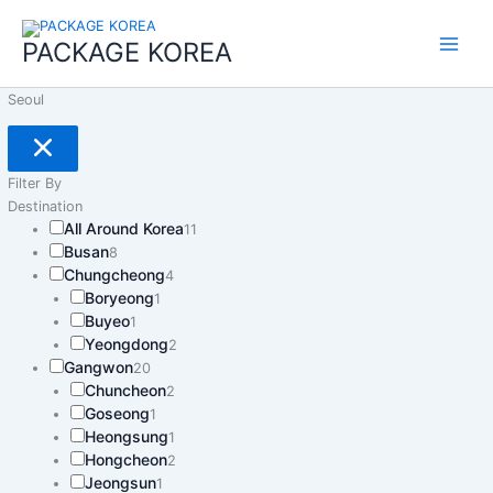
콘
Page
Page
Main
텐
PACKAGE KOREA
Menu
츠
로
Seoul
건
너
뛰
기
Filter By
Destination
All Around Korea
11
Busan
8
Chungcheong
4
Boryeong
1
Buyeo
1
Yeongdong
2
Gangwon
20
Chuncheon
2
Goseong
1
Heongsung
1
Hongcheon
2
Jeongsun
1