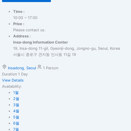
Time :
10:00 ~ 17:00
Price :
Please contact us.
Address :
Insa-dong Information Center
19, Insa-dong 11-gil, Gyeonji-dong, Jongno-gu, Seoul, Korea
서울시 종로구 견지동 인사동 11길 19
Insadong
,
Seoul
1 Person
Duration
1 Day
View Details
Availability:
1월
2월
3월
4월
5월
6월
7월