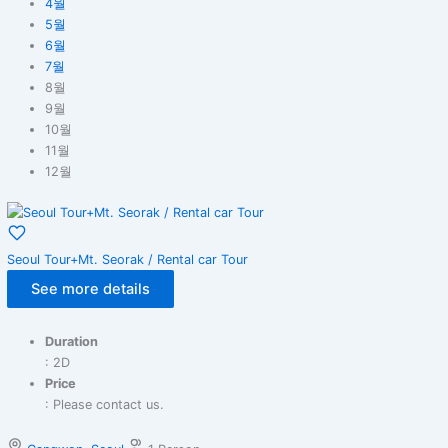
4월
5월
6월
7월
8월
9월
10월
11월
12월
Seoul Tour+Mt. Seorak / Rental car Tour
See more details
Duration
: 2D
Price
: Please contact us.